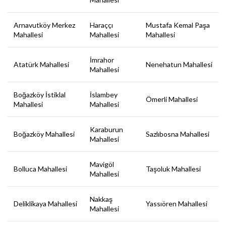
Arnavutköy Merkez
Haraççı
Mustafa Kemal Paşa
Mahallesi
Mahallesi
Mahallesi
İmrahor
Atatürk Mahallesi
Nenehatun Mahallesi
Mahallesi
Boğazköy İstiklal
İslambey
Ömerli Mahallesi
Mahallesi
Mahallesi
Karaburun
Boğazköy Mahallesi
Sazlıbosna Mahallesi
Mahallesi
Mavigöl
Bolluca Mahallesi
Taşoluk Mahallesi
Mahallesi
Nakkaş
Deliklikaya Mahallesi
Yassıören Mahallesi
Mahallesi