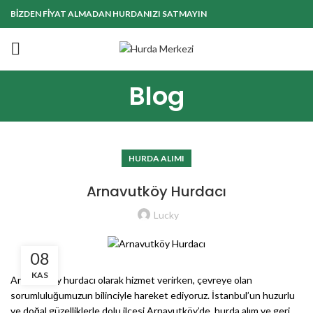
BİZDEN FİYAT ALMADAN HURDANIZI SATMAYIN
Blog
HURDA ALIMI
Arnavutköy Hurdacı
Lucky
08
KAS
Arnavutköy hurdacı olarak hizmet verirken, çevreye olan
sorumluluğumuzun bilinciyle hareket ediyoruz. İstanbul’un huzurlu
ve doğal güzelliklerle dolu ilçesi Arnavutköy’de, hurda alım ve geri